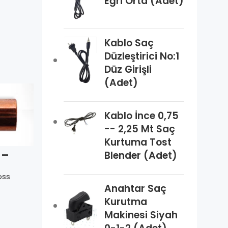
Eğri Orta (Adet)
Kablo Saç
Düzleştirici No:1
Düz Girişli
(Adet)
Kablo İnce 0,75
-- 2,25 Mt Saç
Kurtuma Tost
IBP – Dirsek
 –
Redüksiyon
Blender (Adet)
(5090) 80
şon
(5240) 22*16
mm (3 1/8″)
) 15
mm
Danfoss
oss
m
Anahtar Saç
Kurutma
Makinesi Siyah