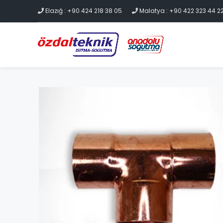
Elazığ : +90 424 218 38 05
Malatya : +90 422 323 44 2