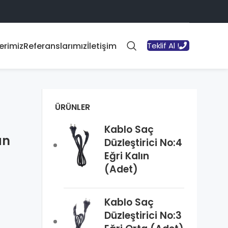
erimiz
Referanslarımız
İletişim
Teklif Al !
ÜRÜNLER
Kablo Saç
an
Düzleştirici No:4
Eğri Kalın
(Adet)
Kablo Saç
Düzleştirici No:3