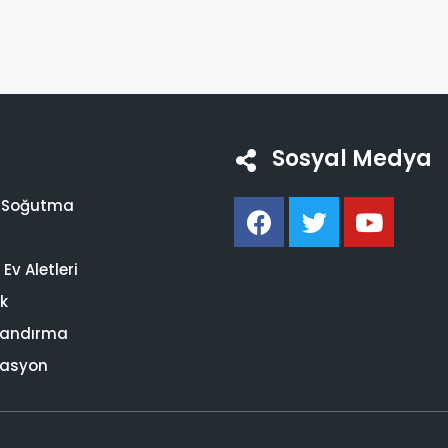
Sosyal Medya
i Soğutma
Ev Aletleri
ik
landırma
asyon