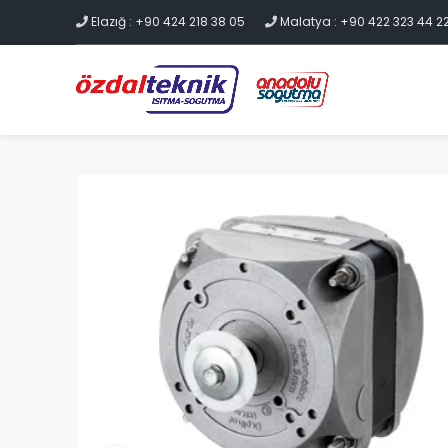
Elazığ : +90 424 218 38 05
Malatya : +90 422 323 44 2