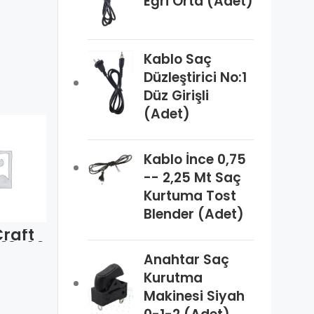
Eğri Orta (Adet)
Kablo Saç
Düzleştirici No:1
Düz Girişli
(Adet)
Kablo İnce 0,75
-- 2,25 Mt Saç
Kurtuma Tost
FrigoCraft
Blender (Adet)
FCSMQ 5-26
Craft
FrigoCraft
5W Fan
cFan
10-26
FCSMQ 25-26
Motoru
Fan
25W Fan
Anahtar Saç
oru
Motoru
Kurutma
Makinesi Siyah