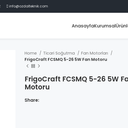
2
info@ozdalteknik.com
Anasayfa
Kurumsal
Ürünl
Home
Ticari Soğutma
Fan Motorları
FrigoCraft FCSMQ 5-26 5W Fan Motoru
FrigoCraft FCSMQ 5-26 5W F
Motoru
Share: