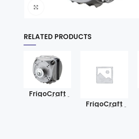
Click to enlarge
RELATED PRODUCTS
FrigoCraft
FCSMQ 16-26
FrigoCraft
16W Fan
FCSMQ 18-26
Motoru
18W Fan
Motoru