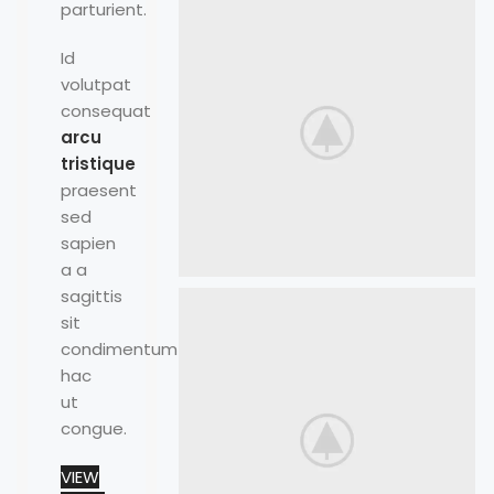
parturient.
Id
volutpat
consequat
arcu
tristique
praesent
sed
sapien
a a
sagittis
sit
condimentum
hac
ut
congue.
VIEW