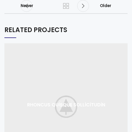
Newer
Older
RELATED PROJECTS
RHONCUS QUISQUE SOLLICITUDIN
DECOR