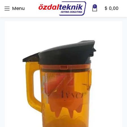
0
Menu
$
0,00