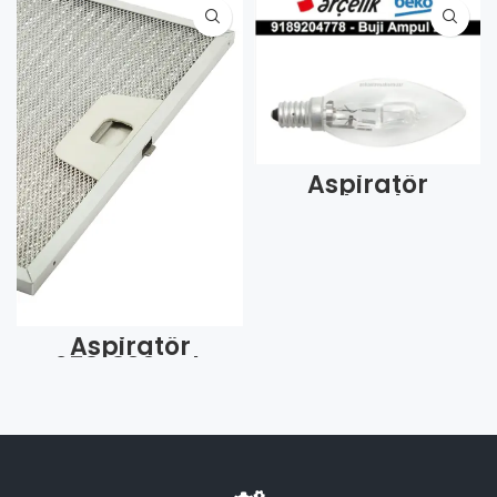
Aspiratör
Davlumbaz
Ampül Lamba 28
Watt Arç-Altus-
Grundig (Adet)
Aspiratör
253*300 Tek
Tırnak Arka 2
Tırnak /Alk
(Adet)