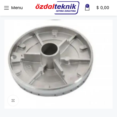
0
Menu
$
0,00
Click to enlarge