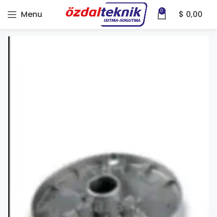
0
Menu
$
0,00