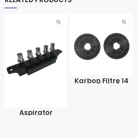
Karbon Filtre 14
Cm (Adet)
Aspiratör
Davlumbaz Tuş
Takımı Şalter Aç
Kapa 1-2-3
(Adet)