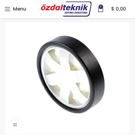
0
Menu
$
0,00
Click to enlarge