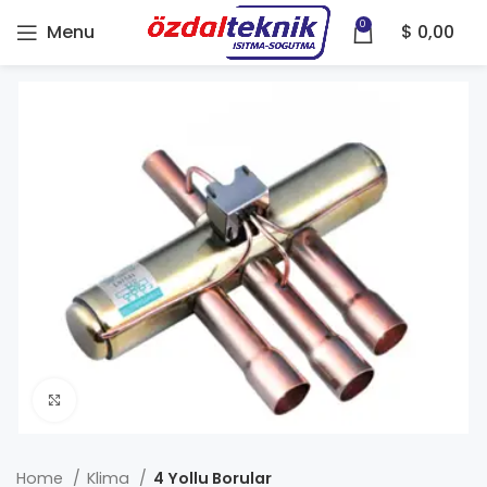
0
Menu
$
0,00
Click to enlarge
Home
Klima
4 Yollu Borular