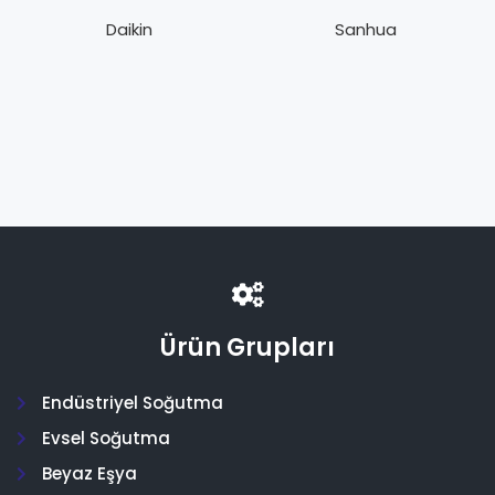
Y1L R404A – 407C
19013 – 4 Yollu
– 134a
Vana 3/8″ – 5/8″
Daikin
Sanhua
Ürün Grupları
Endüstriyel Soğutma
Evsel Soğutma
Beyaz Eşya