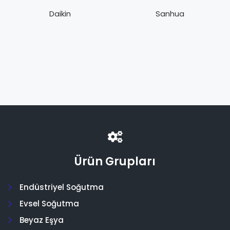
R404A – 407C –
46 Dört Yol.V. 1/2″
134a
– 3/4″
Daikin
Sanhua
Ürün Grupları
Endüstriyel Soğutma
Evsel Soğutma
Beyaz Eşya