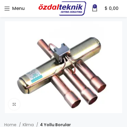
0
Menu
$
0,00
Click to enlarge
Home
Klima
4 Yollu Borular