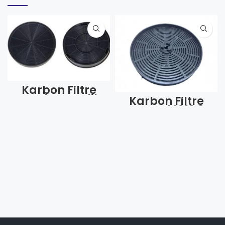
Karbon Filtre
Franke Arçelik
Karbon Filtre
1002 9178005466
Kumtel 1019 3
(Adet)
Tırnak Ufak
(Adet)