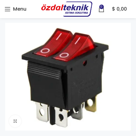
0
Menu
$
0,00
Click to enlarge