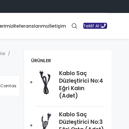
erimiz
Referanslarımız
İletişim
Teklif Al !
lar
ÜRÜNLER
Kablo Saç
Düzleştirici No:4
Cantas
Eğri Kalın
(Adet)
Kablo Saç
Düzleştirici No:3