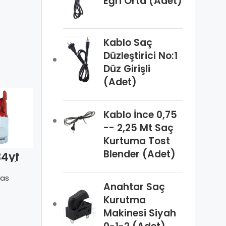
Eğri Orta (Adet)
Kablo Saç
Düzleştirici No:1
Düz Girişli
(Adet)
Kablo İnce 0,75
-- 2,25 Mt Saç
Kurtuma Tost
Blender (Adet)
R-410A
34yf
R-134a C-
FreonTekrar
Tekra
Gas Tekrar
Doldurulabili
Doldurulabili
Cantas
as
Cantas
r Tüplü 10Kg
labili
r Tüplü 12 Kg
Anahtar Saç
ü 5 Kg
Kurutma
Makinesi Siyah