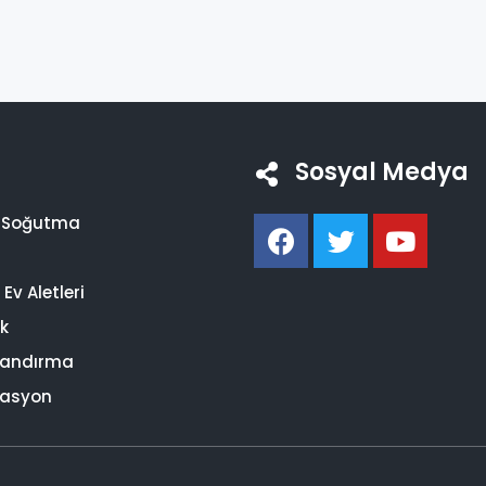
Sosyal Medya
i Soğutma
Ev Aletleri
ik
landırma
asyon