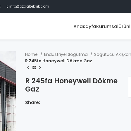
2
info@ozdalteknik.com
Anasayfa
Kurumsal
Ürünl
Home
Endüstriyel Soğutma
Soğutucu Akışkan
R 245fa Honeywell Dökme Gaz
R 245fa Honeywell Dökme
Gaz
Share: