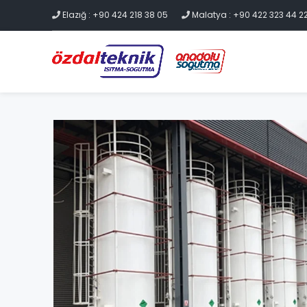
Elazığ : +90 424 218 38 05
Malatya : +90 422 323 44 2