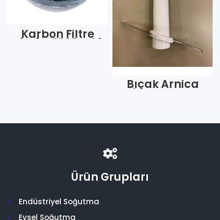
Karbon Filtre
Simfer 1009 Eski
Model (Adet)
Bıçak Arnica
Shogun Uzun
(Adet)
Ürün Grupları
Endüstriyel Soğutma
Evsel Soğutma