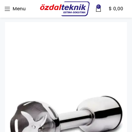
0
Menu
$
0,00