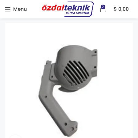
0
Menu
$
0,00