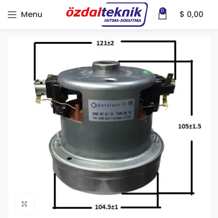
0
Menu
$
0,00
Click to enlarge