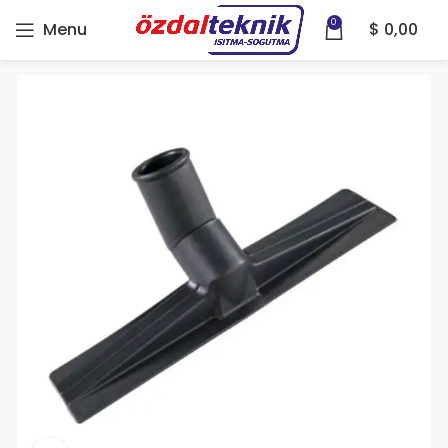
0
Menu
$
0,00