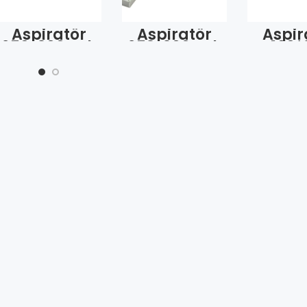
Aspiratör
Aspiratör
Aspir
250*300 Tek
253*300 Tek
160*
Tırnak Arka
Tırnak Arka 2
(Ad
Düz/Öz
Tırnak /Alk
(Adet)
(Adet)