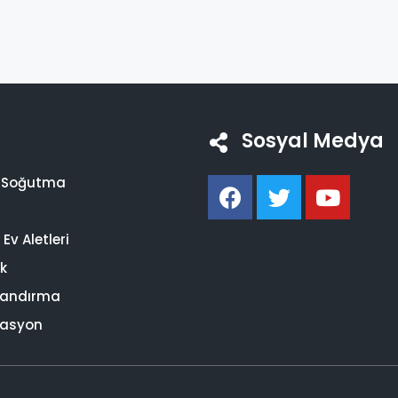
Sosyal Medya
i Soğutma
Ev Aletleri
ik
landırma
asyon