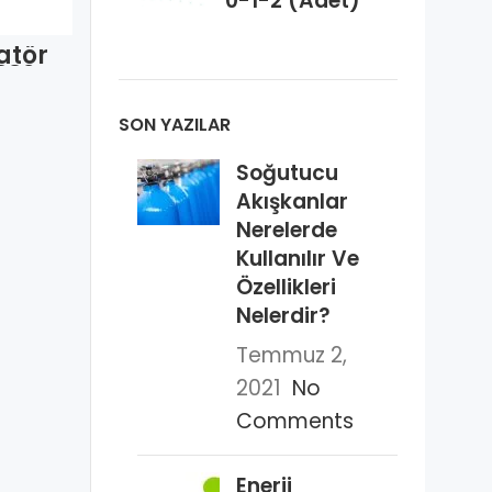
0-1-2 (Adet)
atör
Aspiratör
332
Bezi İnce
et)
(Adet)
SON YAZILAR
Soğutucu
Akışkanlar
Nerelerde
Kullanılır Ve
Özellikleri
Nelerdir?
Temmuz 2,
2021
No
Comments
Enerji