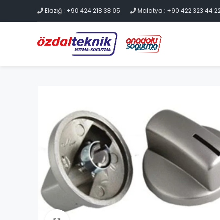
Elazığ : +90 424 218 38 05
Malatya : +90 422 323 44 2