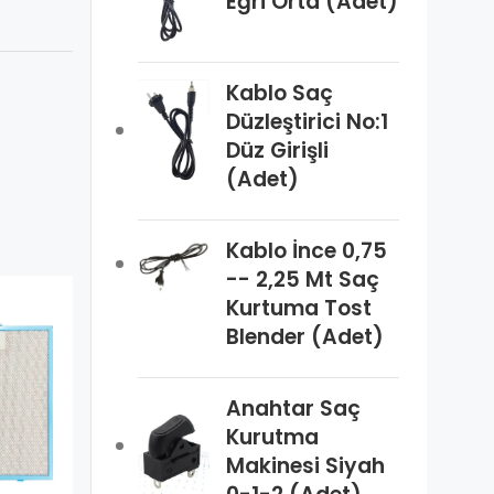
Eğri Orta (Adet)
Kablo Saç
Düzleştirici No:1
Düz Girişli
(Adet)
Kablo İnce 0,75
-- 2,25 Mt Saç
Kurtuma Tost
Blender (Adet)
Anahtar Saç
Karbon Filtre
Kurutma
Kumtel 1019 3
Tırnak Ufak
Makinesi Siyah
(Adet)