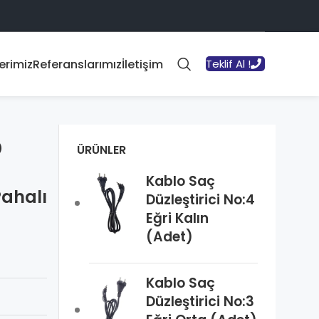
erimiz
Referanslarımız
İletişim
Teklif Al !
)
ÜRÜNLER
Kablo Saç
Pahalı
Düzleştirici No:4
Eğri Kalın
(Adet)
Kablo Saç
Düzleştirici No:3