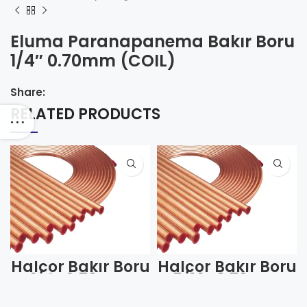
Eluma Paranapanema Bakır Boru
1/4″ 0.70mm (COIL)
Share:
RELATED PRODUCTS
Halcor Bakır Boru
Halcor Bakır Boru
1/4″ 0.70mm
5/16″ 0.70mm
(COIL)
(COIL)