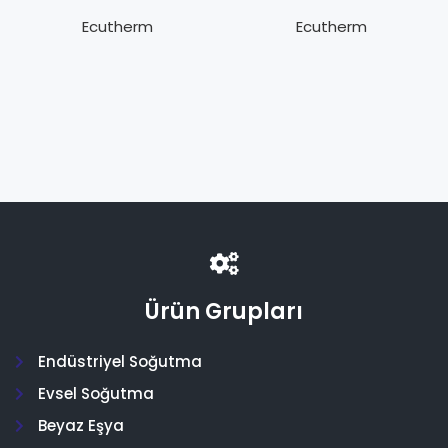
2™-1/4″ 070+1/2″
2™-1/4″ 080+3/8″
070/ 9mm – B
080/13mm – B
Ecutherm
Ecutherm
Class
Class
Ürün Grupları
Endüstriyel Soğutma
Evsel Soğutma
Beyaz Eşya