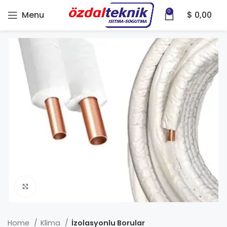
0
Menu
$
0,00
Click to enlarge
Home
Klima
İzolasyonlu Borular