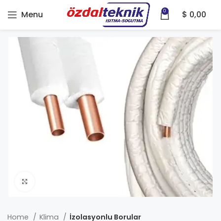
0
Menu
$
0,00
Click to enlarge
Home
Klima
İzolasyonlu Borular