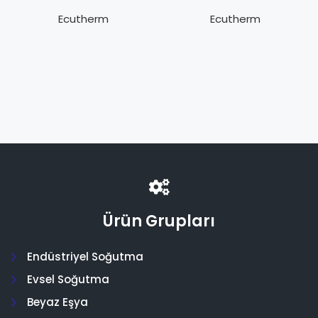
2™-1/2″ 080+3/4″
2™-1/4″ 070+1/2″
100/ 9mm – B
070/13mm
Ecutherm
Ecutherm
Class
Ürün Grupları
Endüstriyel Soğutma
Evsel Soğutma
Beyaz Eşya