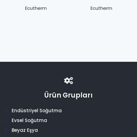
2™-1/4″ 070+3/8″
2™-1/2″ 080+3/4″
070/ 9mm – B
100/ 9mm – B
Ecutherm
Ecutherm
Class
Class
Ürün Grupları
Endüstriyel Soğutma
Evsel Soğutma
Beyaz Eşya