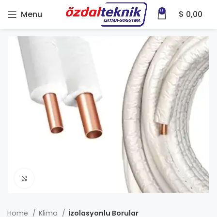
0
Menu
$
0,00
Click to enlarge
Home
Klima
İzolasyonlu Borular