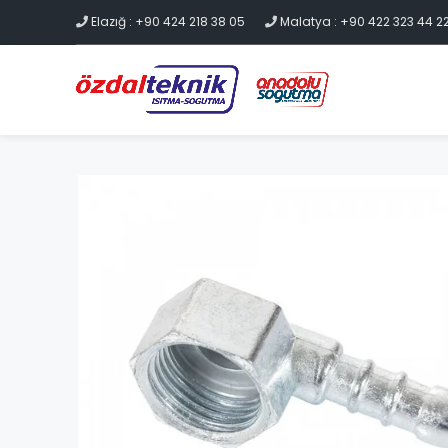
Elazığ : +90 424 218 38 05
Malatya : +90 422 323 44 2