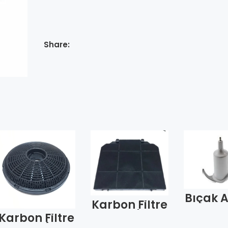
Share:
Bıçak A
Karbon Filtre
Prose
Franke
0041 (
Karbon Filtre
Üçgen Model
Yeni