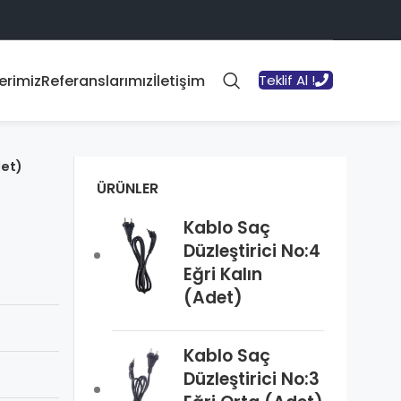
erimiz
Referanslarımız
İletişim
Teklif Al !
det)
ÜRÜNLER
Kablo Saç
Düzleştirici No:4
Eğri Kalın
(Adet)
Kablo Saç
Düzleştirici No:3