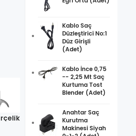
Eğri Orta (Adet)
Kablo Saç
Düzleştirici No:1
Düz Girişli
(Adet)
Kablo İnce 0,75
-- 2,25 Mt Saç
Kurtuma Tost
Blender (Adet)
Anahtar Saç
rçelik
Aspiratör
Kurutma
t Arz
Davlumbaz
Makinesi Siyah
Adet)
Ampül