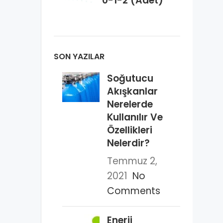
Lamba 28
0-1-2 (Adet)
Watt Arç-
Altus-
Grundig
Aspiratör
(Adet)
160*332
(Adet)
SON YAZILAR
Soğutucu
Akışkanlar
Nerelerde
Kullanılır Ve
Özellikleri
Nelerdir?
Temmuz 2,
2021
No
Comments
Enerji