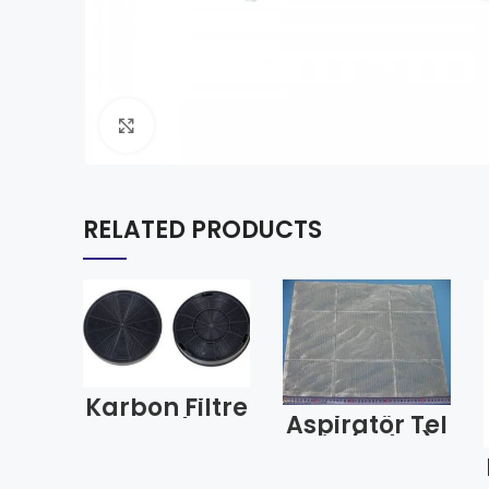
Click to enlarge
RELATED PRODUCTS
Karbon Filtre
Aspiratör Tel
Franke
Düz (Adet)
Arçelik 1002
9178005466
(Adet)