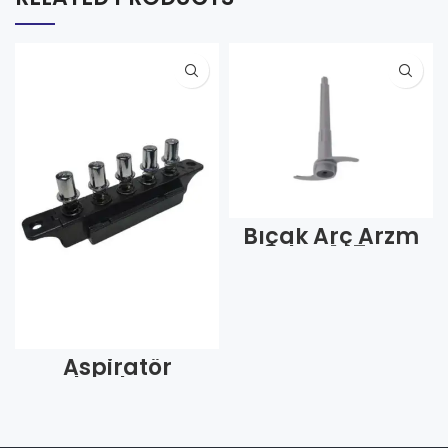
Bıçak Arç Arzm
Tefal AR147 Uzun
Sürahi İçi Kod
1014 (Adet)
Aspiratör
Davlumbaz Tuş
Takımı Şalter Aç
Kapa 1-2-3
(Adet)