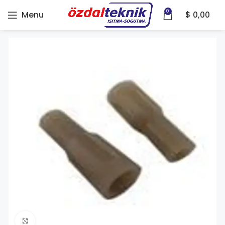
0
Menu
$
0,00
Click to enlarge