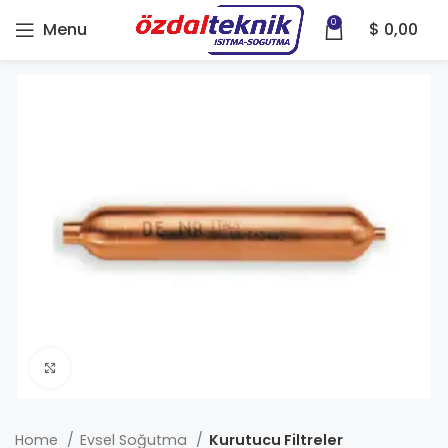
0
Menu
$
0,00
Click to enlarge
Home
Evsel Soğutma
Kurutucu Filtreler