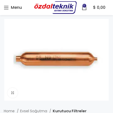
0
Menu
$
0,00
Click to enlarge
Home
Evsel Soğutma
Kurutucu Filtreler