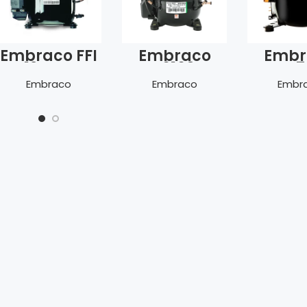
Embraco FFI
Embraco
Embr
12 HBK
NEK 6160 Z –
EMYE 7
dual frekans
(1/5 H
Embraco
Embraco
Embr
–