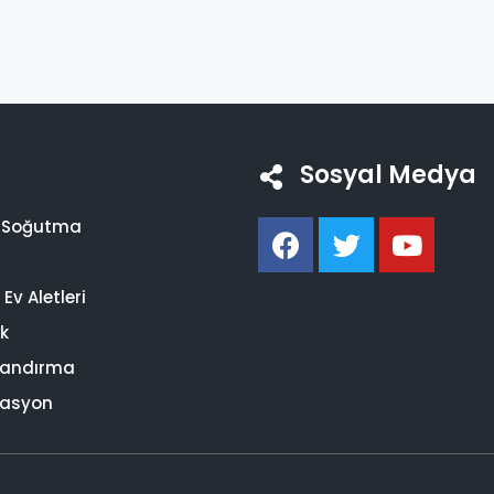
Sosyal Medya
i Soğutma
Ev Aletleri
ik
landırma
asyon