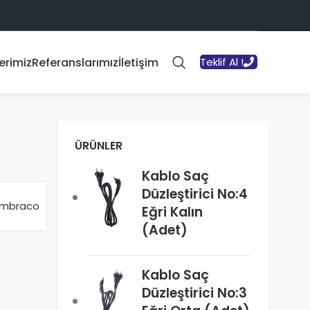
erimiz
Referanslarımız
İletişim
Teklif Al !
ÜRÜNLER
Kablo Saç
Düzleştirici No:4
mbraco
Eğri Kalın
(Adet)
Kablo Saç
Düzleştirici No:3