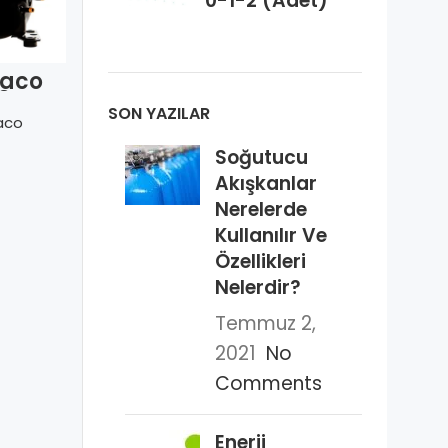
0-1-2 (Adet)
aco
Embraco
Embraco
0 HEP
NEU 6214 Z
ERUe 70 HLP
p LBP)
SON YAZILAR
aco
Embraco
Embraco
Soğutucu
Akışkanlar
Nerelerde
Kullanılır Ve
Özellikleri
Nelerdir?
Temmuz 2,
2021
No
Comments
Enerji