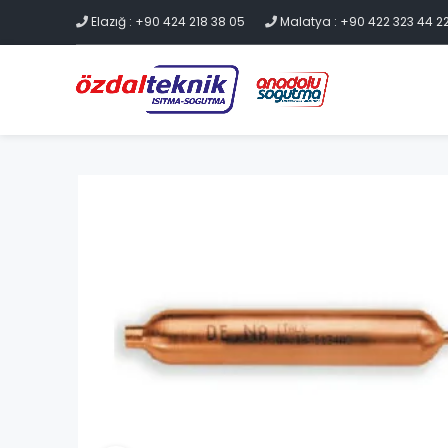
Elazığ : +90 424 218 38 05
Malatya : +90 422 323 44 2