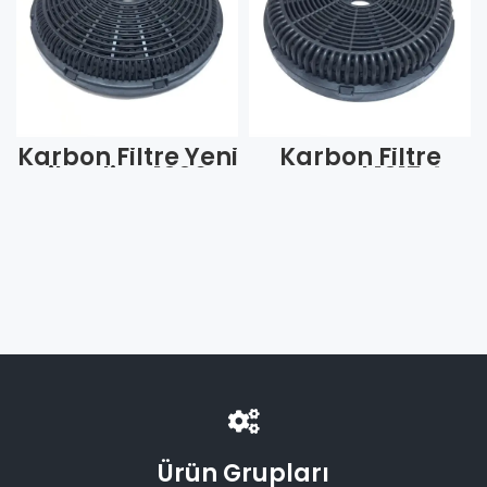
Karbon Filtre Yeni
Karbon Filtre
Silverline 1006-
Kumtel 1017 4
1007 İçi Kömür
Tırnaklı Geniş
8350001006
(Adet)
(Adet)
Ürün Grupları