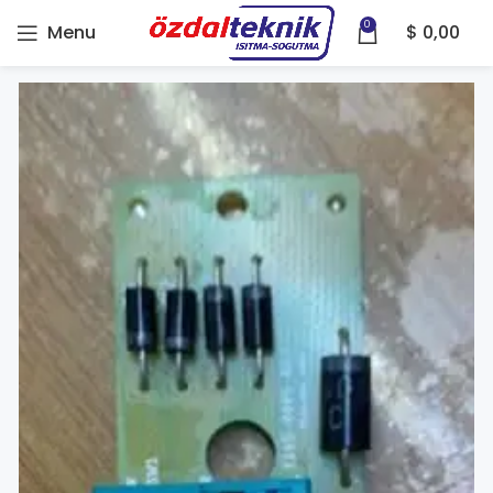
0
Menu
$
0,00