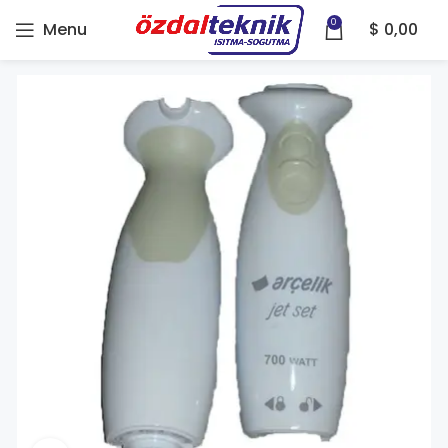
0
Menu
$
0,00