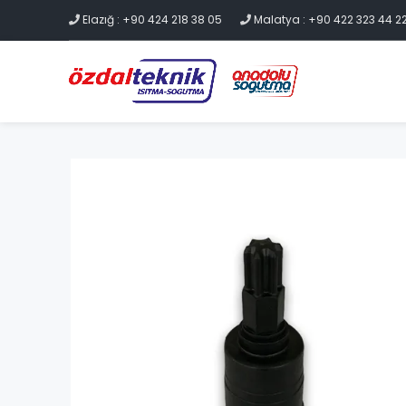
Elazığ : +90 424 218 38 05
Malatya : +90 422 323 44 2