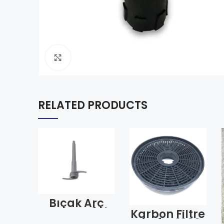
Click to enlarge
RELATED PRODUCTS
Bıçak Arç
Arzm Tefal
Karbon Filtre
AR147 Uzun
Simfer 1009