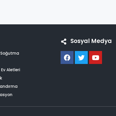
Sosyal Medya
i Soğutma
Ev Aletleri
ik
landırma
asyon