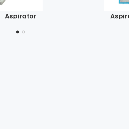
1013 (Adet)
Aspiratör
Aspir
253*300 Tek
130*
Tırnak Arka 2
(Ad
Tırnak /Alk
(Adet)