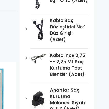
Eğri Orta (Adet)
Kablo Saç
Düzleştirici No:1
Düz Girişli
(Adet)
Kablo İnce 0,75
-- 2,25 Mt Saç
Kurtuma Tost
Blender (Adet)
Anahtar Saç
Kurutma
Makinesi Siyah
Karbon Filtre
Yeni
Karbon Filtre