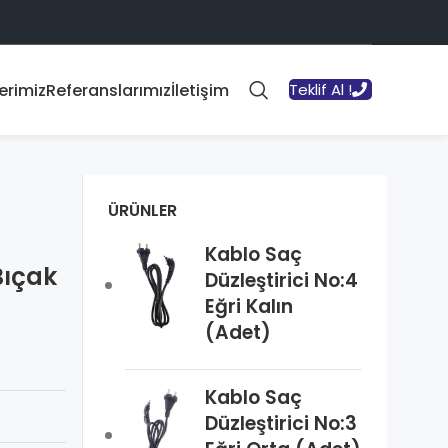
erimiz
Referanslarımız
İletişim
Teklif Al !
ÜRÜNLER
Kablo Saç
Bıçak
Düzleştirici No:4
Eğri Kalın
(Adet)
Kablo Saç
Düzleştirici No:3