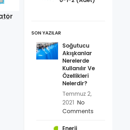
0-1-2 (Adet)
Silverline
Simfer 1022
1006-1007 İçi
Yeni Model
Kömür
(Adet)
atör
8350001006
455
(Adet)
et)
SON YAZILAR
Soğutucu
Akışkanlar
Nerelerde
Kullanılır Ve
Özellikleri
Nelerdir?
Temmuz 2,
2021
No
Comments
Enerji