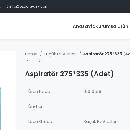
2
info@ozdalteknik.com
Anasayfa
Kurumsal
Ürünl
Home
Küçük Ev Aletleri
Aspiratör 275*335 (A
Aspiratör 275*335 (Adet)
Ürün Kodu :
10010518
Üretici :
Ürün Grubu :
Küçük Ev Aletleri