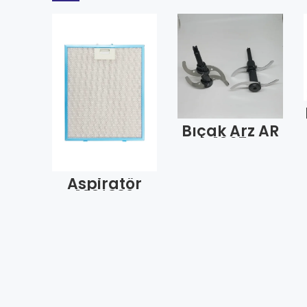
Bıçak Arz AR
1065
Teknoart
Uzun İkili
Bıçak (Adet)
Aspiratör
160*332
(Adet)