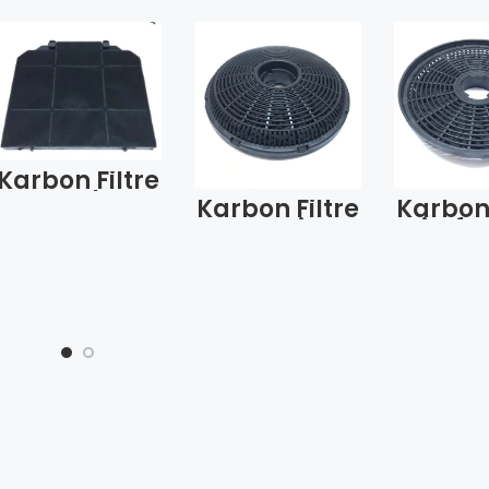
Karbon Filtre
Franke
Karbon Filtre
Karbon 
Üçgen Model
Yeni
Simfer
1013 (Adet)
Silverline
Eski 
1006-1007 İçi
(Ad
Kömür
8350001006
(Adet)