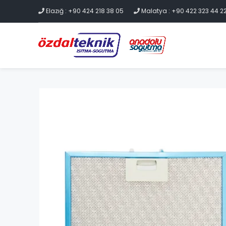
Elazığ : +90 424 218 38 05
Malatya : +90 422 323 44 2