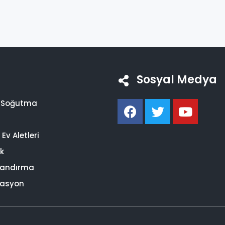
Sosyal Medya
i Soğutma
Ev Aletleri
ik
landırma
asyon