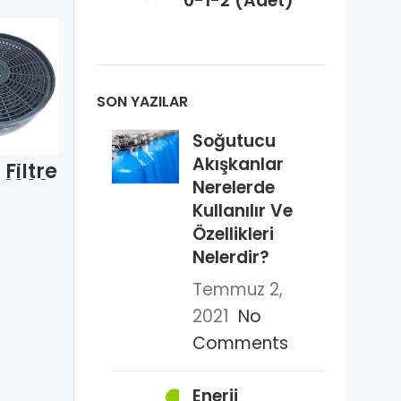
0-1-2 (Adet)
SON YAZILAR
Teker Arç
Aspiratör
Soğutucu
Kangru 918
Davlumbaz
Akışkanlar
200 1456
Filtre
Ampül
S4122 (Adet)
 1009
Nerelerde
Lamba 28
Model
Watt Arç-
Kullanılır Ve
et)
Altus-
Özellikleri
Grundig
(Adet)
Nelerdir?
Temmuz 2,
2021
No
Comments
Enerji