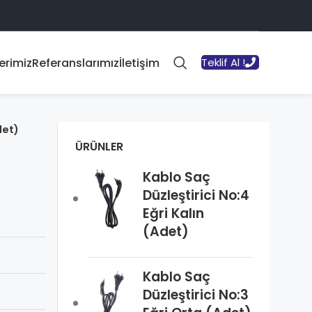
erimiz
Referanslarımız
İletişim
Teklif Al !
det)
ÜRÜNLER
Kablo Saç
Düzleştirici No:4
Eğri Kalın
(Adet)
Kablo Saç
Düzleştirici No:3